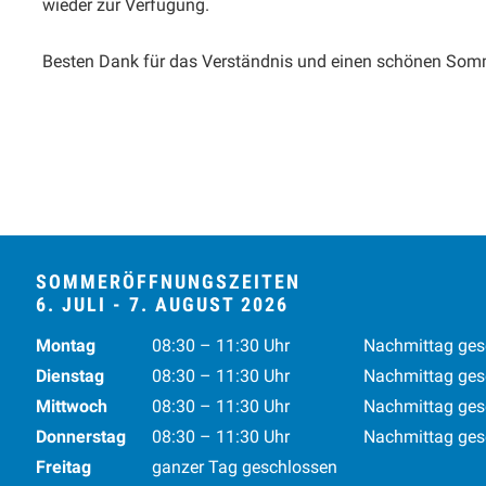
wieder zur Verfügung.
Besten Dank für das Verständnis und einen schönen Som
SOMMERÖFFNUNGSZEITEN
6. JULI - 7. AUGUST 2026
Wochentag
Vormittag
Nachmittag
Mo
ntag
08:30 – 11:30
Uhr
Nachmittag ges
Di
enstag
08:30 – 11:30
Uhr
Nachmittag ges
Mi
ttwoch
08:30 – 11:30
Uhr
Nachmittag ges
Do
nnerstag
08:30 – 11:30
Uhr
Nachmittag ges
Fr
eitag
ganzer Tag geschlossen