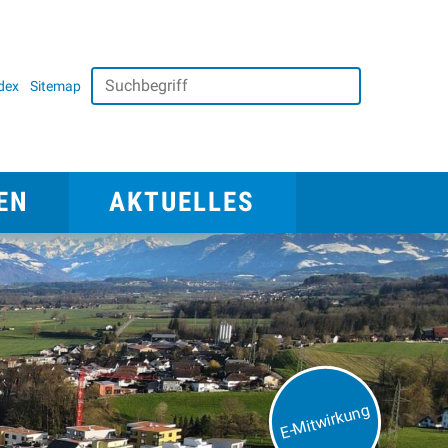
Suchbegriff
dex
Sitemap
Suche starten
avigation
Aktuelles
EN
AKTUELLES
E-Mitwirkung