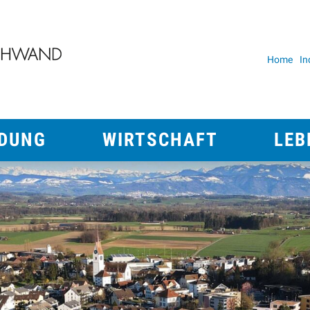
erenschwand
Home
In
Metan
Wirtschaft
Leben
LDUNG
WIRTSCHAFT
LEB