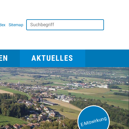
Suchbegriff
dex
Sitemap
Suche starten
avigation
Aktuelles
EN
AKTUELLES
E-Mitwirkung