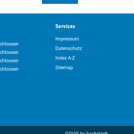
Services
Impressum
chlossen
Datenschutz
chlossen
Index A-Z
chlossen
Sitemap
chlossen
GOViS
by
backslash