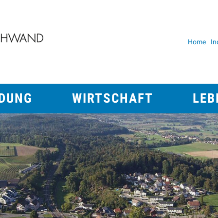
erenschwand
Home
In
Metan
Wirtschaft
Leben
LDUNG
WIRTSCHAFT
LEB