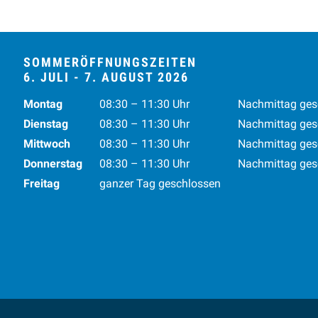
SOMMERÖFFNUNGSZEITEN
6. JULI - 7. AUGUST 2026
Wochentag
Vormittag
Nachmittag
Mo
ntag
08:30 – 11:30
Uhr
Nachmittag ges
Di
enstag
08:30 – 11:30
Uhr
Nachmittag ges
Mi
ttwoch
08:30 – 11:30
Uhr
Nachmittag ges
Do
nnerstag
08:30 – 11:30
Uhr
Nachmittag ges
Fr
eitag
ganzer Tag geschlossen