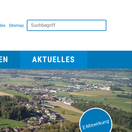
Suchbegriff
dex
Sitemap
Suche starten
avigation
Aktuelles
EN
AKTUELLES
E-Mitwirkung