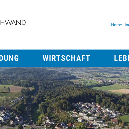
erenschwand
Home
In
Metan
Wirtschaft
Leben
LDUNG
WIRTSCHAFT
LEB