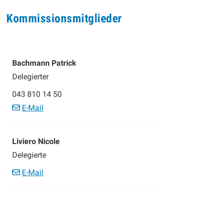
Kommissionsmitglieder
Funktion
Bachmann
Patrick
Delegierter
Zentrale
043 810 14 50
E-Mail
Funktion
Liviero
Nicole
Delegierte
E-Mail